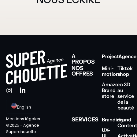
A
Projects
Agence
PROPOS
NOS
Mini-
Tiktok
OFFRES
motions
shop
Amazon
La 3D
Brand
au
store
service
de la
English
beauté
Mentions légales
SERVICES
Branding
Brand
Conten
©2025 - Agence
UX-
Superchouette
UI,
Activat