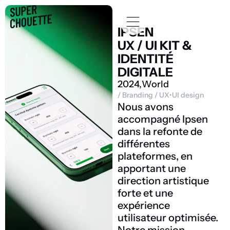
IPSEN
UX / UI KIT &
IDENTITÉ
DIGITALE
2024,
World
/
Branding
/
UX•UI design
Nous avons
accompagné Ipsen
dans la refonte de
différentes
plateformes, en
apportant une
direction artistique
forte et une
expérience
utilisateur optimisée.