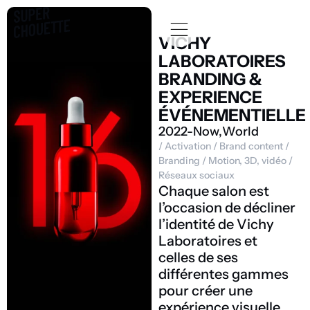
VICHY
LABORATOIRES
BRANDING &
EXPERIENCE
ÉVÉNEMENTIELLE
2022-Now,
World
/
Activation
/
Brand content
/
Branding
/
Motion, 3D, vidéo
/
Réseaux sociaux
Chaque salon est
l’occasion de décliner
l’identité de Vichy
Laboratoires et
celles de ses
différentes gammes
pour créer une
expérience visuelle