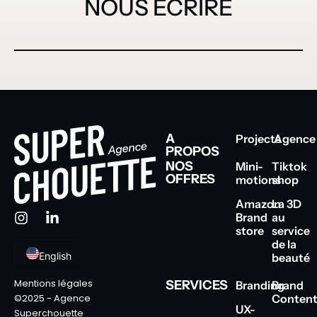
NOUS ÉCRIRE
A
Projects
Agence
PROPOS
NOS
Mini-
Tiktok
OFFRES
motions
shop
Amazon
La 3D
Brand
au
store
service
de la
English
beauté
Mentions légales
SERVICES
Branding
Brand
Conten
©2025 - Agence
UX-
Superchouette