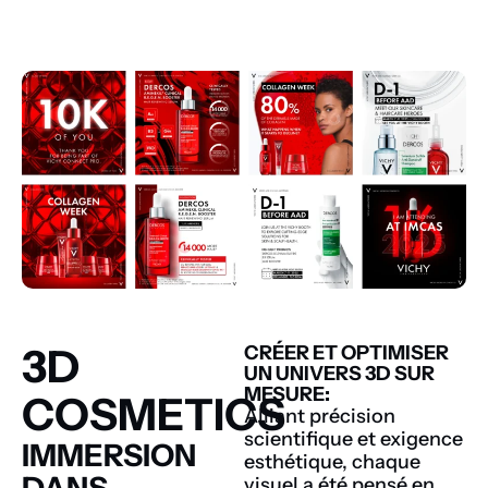
3D
CRÉER ET OPTIMISER
UN UNIVERS 3D SUR
MESURE:
COSMETICS
Alliant précision
scientifique et exigence
IMMERSION
esthétique, chaque
DANS
visuel a été pensé en